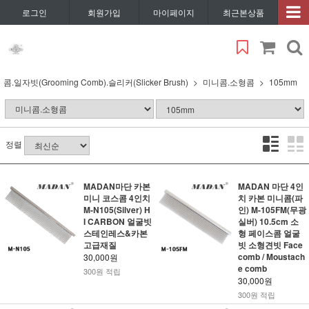
로그인
회원가입
마이페이지
최근본상품
콤.일자빗(Grooming Comb).슬리커(Slicker Brush)
미니콤.소형콤
105mm
정렬
MADAN마단 카본
MADAN 마단 4인
미니 코스콤 4인치
치 카본 미니콤(파
M-N105(Silver) H
인) M-105FM(무광
I CARBON 얼굴빗
실버) 10.5cm 소
스테인레스&카본
형 페이스콤 얼굴
고급재질
빗 소형견빗 Face
comb / Moustach
30,000원
e comb
300원 적립
30,000원
300원 적립