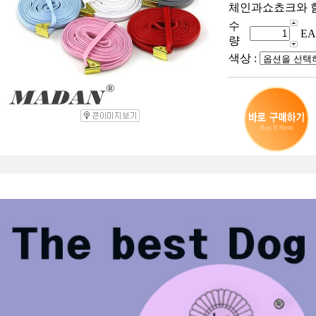
체인과쇼쵸크와 
수
EA
량
색상 :