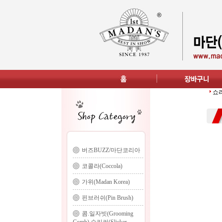
쇼리드
버즈BUZZ/마단코리아
코콜라(Coccola)
가위(Madan Korea)
핀브러쉬(Pin Brush)
콤.일자빗(Grooming