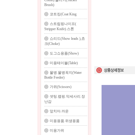
Comb).슬리커(Slicker
Brush)
코트킹(Coat King
스트립핑나이프(
Stripper Knife).스톤
쇼리드(Show leads ),쵸
크(Choke)
도그쇼용품(Show)
미용테이블(Table)
물병.물병꼭지(Water
Bottle Feeder)
가위(Scissors)
셋팅.랩핑.악세사리.장
난감
앞치마.까운
미용용품.위생용품
미용가위