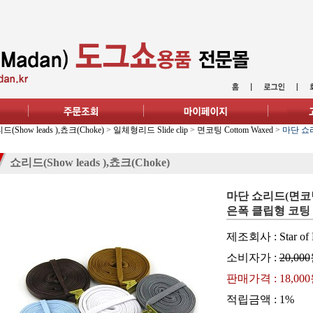
(Show leads ),쵸크(Choke)
>
일체형리드 Slide clip
>
면코팅 Cottom Waxed
>
마단 쇼리
쇼리드(Show leads ),쵸크(Choke)
마단 쇼리드(면코팅)
은폭 클립형 코팅
제조회사 : Star of 
소비자가 :
20,000
판매가격 :
18,00
적립금액 :
1%