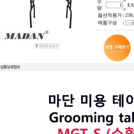
수
EA
량
옵션적용가
:
238
제품구성
: