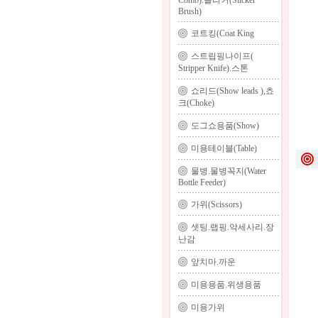
Comb).슬리커(Slicker
Brush)
코트킹(Coat King
스트립핑나이프(
Stripper Knife).스톤
쇼리드(Show leads ),쵸
크(Choke)
도그쇼용품(Show)
미용테이블(Table)
물병.물병꼭지(Water
Bottle Feeder)
가위(Scissors)
셋팅.랩핑.악세사리.장
난감
앞치마.까운
미용용품.위생용품
미용가위