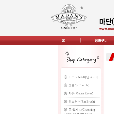
버즈BUZZ/마단코리아
코콜라(Coccola)
가위(Madan Korea)
핀브러쉬(Pin Brush)
콤.일자빗(Grooming