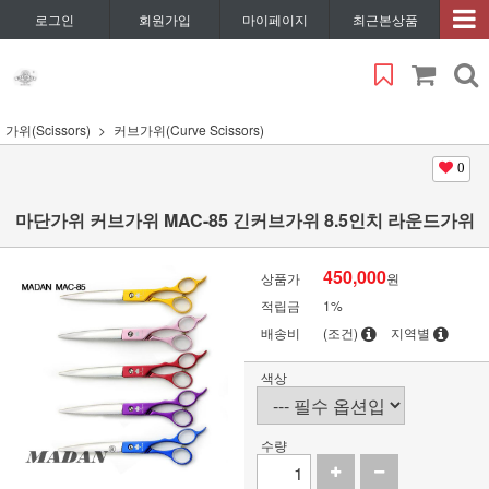
로그인
회원가입
마이페이지
최근본상품
가위(Scissors)
커브가위(Curve Scissors)
0
마단가위 커브가위 MAC-85 긴커브가위 8.5인치 라운드가위
450,000
상품가
원
적립금
1%
배송비
(조건)
지역별
색상
수량