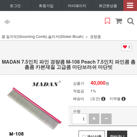
로그인
회원가입
마이페이지
최근본상품
콤.일자빗(Grooming Comb).슬리커(Slicker Brush)
경량콤
1
MADAN 7.5인치 파인 경량콤 M-108 Peach 7.5인치 파인콤 촘
촘콤 카본재질 고급콤 마단브러쉬 마단빗
40,000
상품가
원
적립금
1%
배송비
(조건)
지역별
수량
관심상품
장바구니