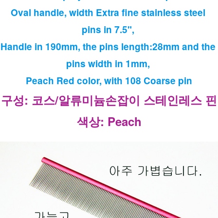
Oval handle, width Extra fine stainless steel 
pins in 7.5", 
Handle in 190mm, the pins length:28mm and the 
pins width in 1mm, 
Peach Red color, with 108 Coarse pin
구성: 코스/알류미늄손잡이 스테인레스 핀
색상: Peach