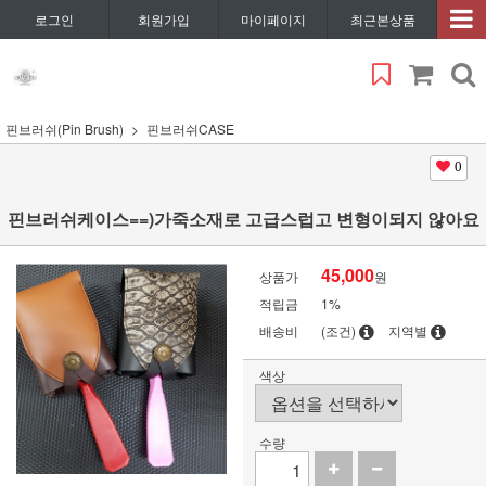
로그인
회원가입
마이페이지
최근본상품
핀브러쉬(Pin Brush)
핀브러쉬CASE
0
핀브러쉬케이스==)가죽소재로 고급스럽고 변형이되지 않아요
45,000
상품가
원
적립금
1%
배송비
(조건)
지역별
색상
수량