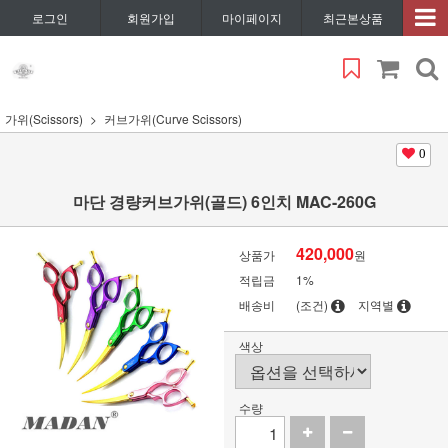
로그인
회원가입
마이페이지
최근본상품
가위(Scissors)
커브가위(Curve Scissors)
0
마단 경량커브가위(골드) 6인치 MAC-260G
420,000
상품가
원
적립금
1%
배송비
(조건)
지역별
색상
수량