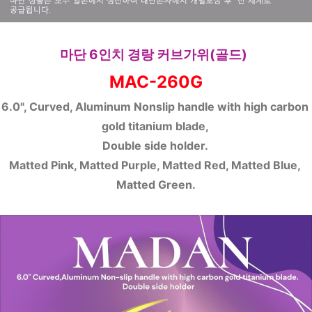
마단 6인치 경랑 커브가위(골드)  
MAC-260G
6.0", Curved, Aluminum Nonslip handle with high carbon 
gold titanium blade, 
Double side holder. 
Matted Pink, Matted Purple, Matted Red, Matted Blue, 
Matted Green.