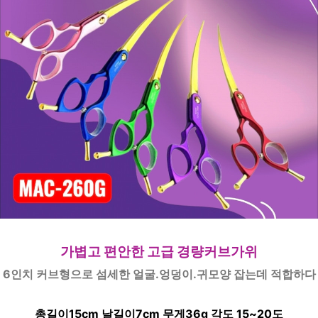
가볍고 편안한 고급 경량커브가위
6인치 커브형으로 섬세한 얼굴.엉덩이.귀모양 잡는데 적합하다
총길이15cm 날길이7cm 무게36g 각도 15~20도