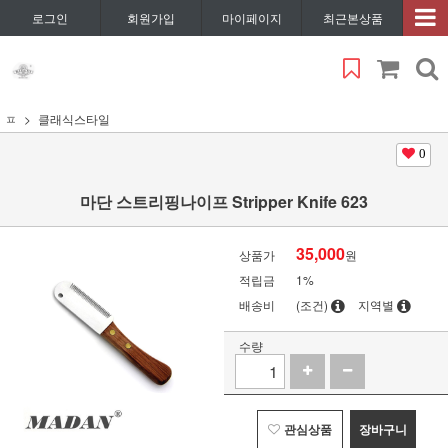
로그인
회원가입
마이페이지
최근본상품
ㅍ
클래식스타일
0
마단 스트리핑나이프 Stripper Knife 623
35,000
상품가
원
적립금
1%
배송비
(조건)
지역별
수량
관심상품
장바구니