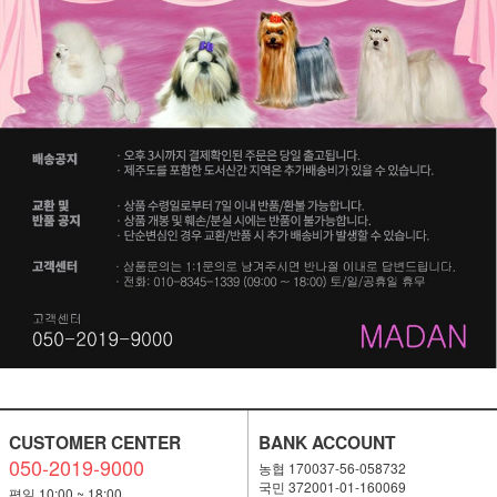
CUSTOMER CENTER
BANK ACCOUNT
050-2019-9000
농협 170037-56-058732
국민 372001-01-160069
평일 10:00 ~ 18:00