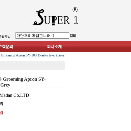
oming Apron SY-108(Double layer) Grey
ooming Apron SY-
 Grey
Madan Co.LTD
원
0원