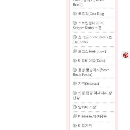
Comb).슬리커(Slicker
Brush)
코트킹(Coat King
스트립핑나이프(
Stripper Knife).스톤
쇼리드(Show leads ),쵸
크(Choke)
도그쇼용품(Show)
미용테이블(Table)
물병.물병꼭지(Water
Bottle Feeder)
가위(Scissors)
셋팅.랩핑.악세사리.장
난감
앞치마.까운
미용용품.위생용품
미용가위