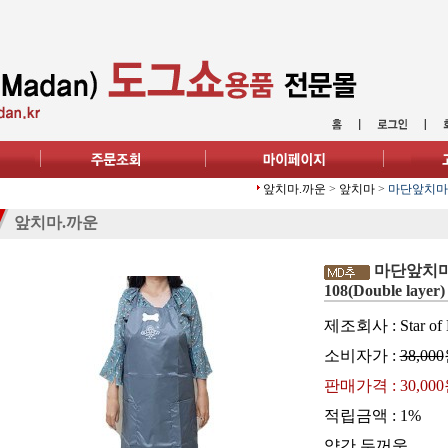
앞치마.까운
>
앞치마
>
마단앞치마 Gro
앞치마.까운
마단앞치마 Gr
108(Double layer)
제조회사 : Star of 
소비자가 :
38,000
판매가격 :
30,00
적립금액 :
1%
약간 두꺼움