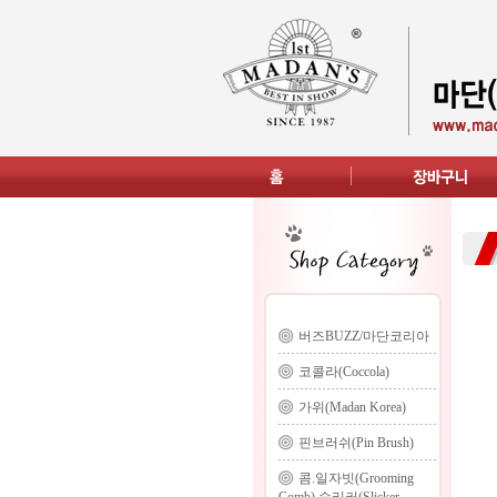
버즈BUZZ/마단코리아
코콜라(Coccola)
가위(Madan Korea)
핀브러쉬(Pin Brush)
콤.일자빗(Grooming