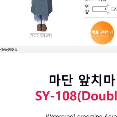
수
EA
량