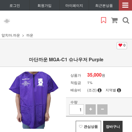
로그인
회원가입
마이페이지
최근본상품
앞치마.까운
까운
0
마단까운 MGA-C1 슈나우저 Purple
35,000
상품가
원
적립금
1%
배송비
(조건)
지역별
수량
관심상품
장바구니