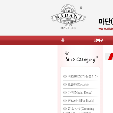
버즈BUZZ/마단코리아
코콜라(Coccola)
가위(Madan Korea)
핀브러쉬(Pin Brush)
콤.일자빗(Grooming