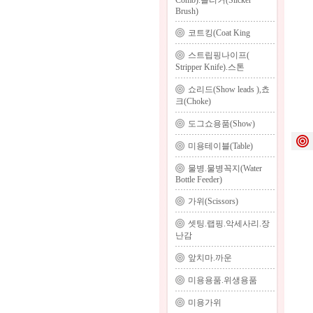
Comb).슬리커(Slicker
Brush)
코트킹(Coat King
스트립핑나이프(
Stripper Knife).스톤
쇼리드(Show leads ),쵸
크(Choke)
도그쇼용품(Show)
미용테이블(Table)
물병.물병꼭지(Water
Bottle Feeder)
가위(Scissors)
셋팅.랩핑.악세사리.장
난감
앞치마.까운
미용용품.위생용품
미용가위