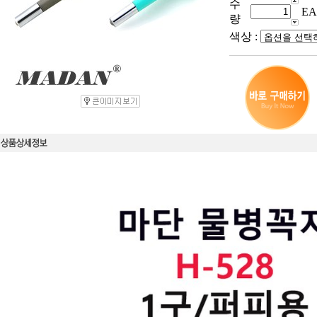
수
EA
량
색상 :