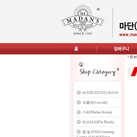
핀브러
버즈BUZZ/마단코리아
코콜라(Coccola)
가위(Madan Korea)
핀브러쉬(Pin Brush)
콤.일자빗(Grooming