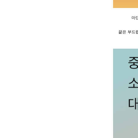
마
끝은 부드