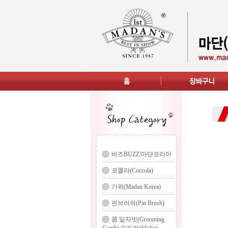
버즈BUZZ/마단코리아
코콜라(Coccola)
가위(Madan Korea)
핀브러쉬(Pin Brush)
콤.일자빗(Grooming