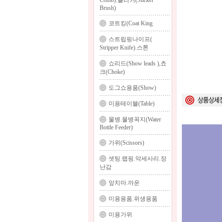
Comb).슬리커(Slicker
Brush)
코트킹(Coat King
스트립핑나이프(
Stripper Knife).스톤
쇼리드(Show leads ),쵸
크(Choke)
도그쇼용품(Show)
미용테이블(Table)
물병.물병꼭지(Water
Bottle Feeder)
가위(Scissors)
셋팅.랩핑.악세사리.장
난감
앞치마.까운
미용용품.위생용품
미용가위