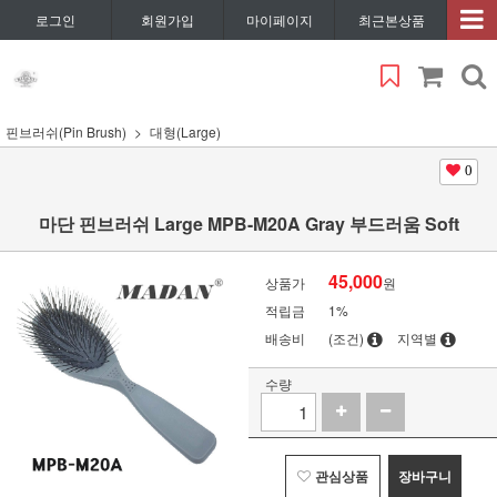
로그인
회원가입
마이페이지
최근본상품
핀브러쉬(Pin Brush)
대형(Large)
0
마단 핀브러쉬 Large MPB-M20A Gray 부드러움 Soft
45,000
상품가
원
적립금
1%
배송비
(조건)
지역별
수량
관심상품
장바구니