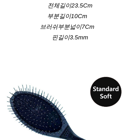
전체길이23.5Cm
부분길이10Cm　
브러쉬부분넓이7Cm　
핀길이3.5mm