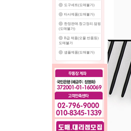
도구세트(도매불가)
타사제품(도매불가)
한정판매.창고정리.덤핑
(도매불가)
B급 제품(오물.반품등)
도매불가
샘플제품(도매불가)