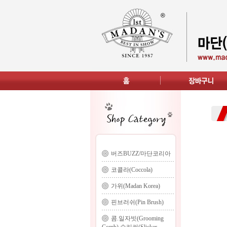
버즈BUZZ/마단코리아
코콜라(Coccola)
가위(Madan Korea)
핀브러쉬(Pin Brush)
콤.일자빗(Grooming