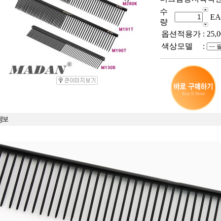
수
EA
량
옵션적용가
:
25,0
색상모델
: