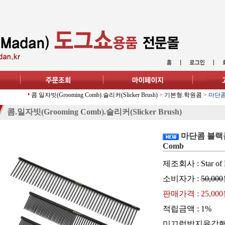
콤.일자빗(Grooming Comb).슬리커(Slicker Brush)
>
기본형.학원콤
>
마단콤
콤.일자빗(Grooming Comb).슬리커(Slicker Brush)
마단콤 블랙콤
Comb
제조회사 : Star of 
소비자가 :
50,000
판매가격 :
25,00
적립금액 :
1%
미끄럼방지육각핸