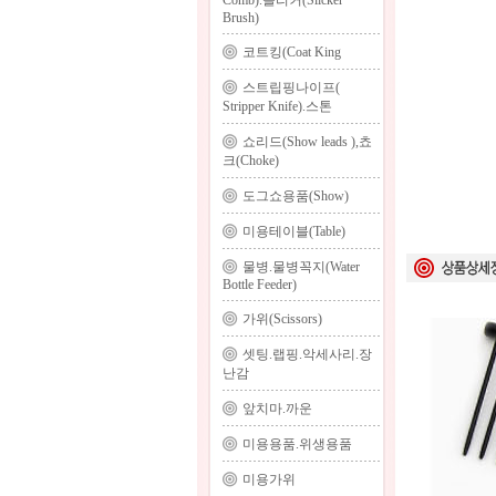
Comb).슬리커(Slicker
Brush)
코트킹(Coat King
스트립핑나이프(
Stripper Knife).스톤
쇼리드(Show leads ),쵸
크(Choke)
도그쇼용품(Show)
미용테이블(Table)
물병.물병꼭지(Water
Bottle Feeder)
가위(Scissors)
셋팅.랩핑.악세사리.장
난감
앞치마.까운
미용용품.위생용품
미용가위