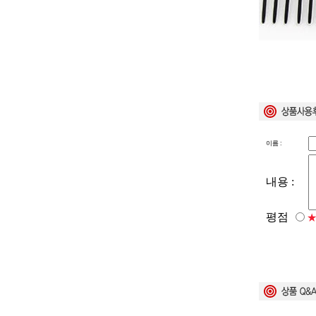
이름 :
내용 :
평점