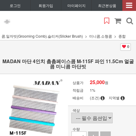
로그인
회원가입
마이페이지
최근본상품
콤.일자빗(Grooming Comb).슬리커(Slicker Brush)
미니콤.소형콤
종합
0
MADAN 마단 4인치 촘촘페이스콤 M-115F 파인 11.5Cm 얼굴
콤 미니콤 마단빗
25,000
상품가
원
적립금
1%
배송비
(조건)
지역별
색상
수량