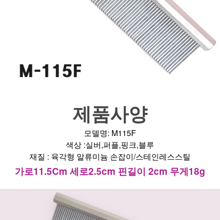
제품사양
모델명: M115F
색상 :실버,퍼플,핑크,블루
재질 : 육각형 알류미늄 손잡이/스테인레스스틸
가로11.5Cm 세로2.5cm 핀길이 2cm 무게18g