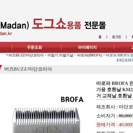
버즈BUZZ/마단코리아
>
이발기.이발기날
>
바로파(BROFA)
>
바로파 BROFA 
KM2,KM
버즈BUZZ/마단코리아
바로파 BROFA 
가용 호환날 KM2,
거 교체날 호환날
제조회사 : 마단
소비자가 :
80,000
판매가격 :
40,00