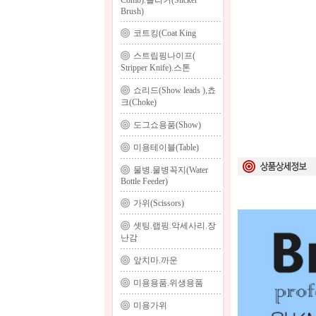
Comb).슬리커(Slicker
Brush)
코트킹(Coat King
스트립핑나이프(
Stripper Knife).스톤
쇼리드(Show leads ),쵸
크(Choke)
도그쇼용품(Show)
미용테이블(Table)
물병.물병꼭지(Water
Bottle Feeder)
가위(Scissors)
셋팅.랩핑.악세사리.장
난감
앞치마.까운
미용용품.위생용품
미용가위