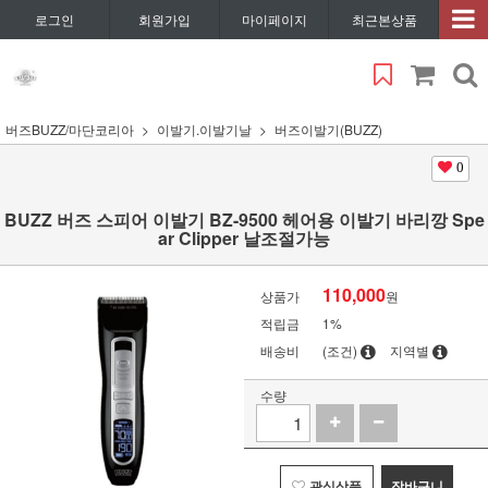
로그인
회원가입
마이페이지
최근본상품
버즈BUZZ/마단코리아
이발기.이발기날
버즈이발기(BUZZ)
0
BUZZ 버즈 스피어 이발기 BZ-9500 헤어용 이발기 바리깡 Spe
ar Clipper 날조절가능
110,000
상품가
원
적립금
1%
배송비
(조건)
지역별
수량
관심상품
장바구니