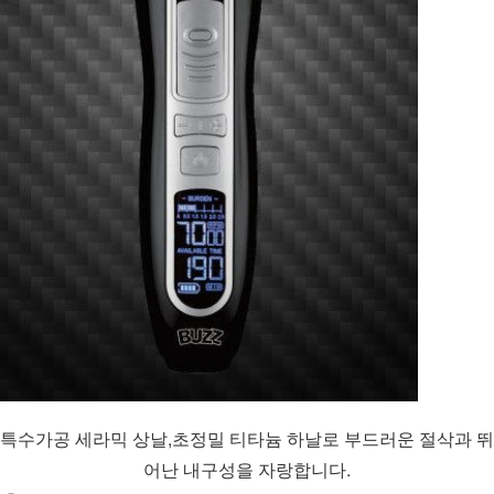
특수가공 세라믹 상날,초정밀 티타늄 하날로 부드러운 절삭과 뛰
어난 내구성을 자랑합니다.