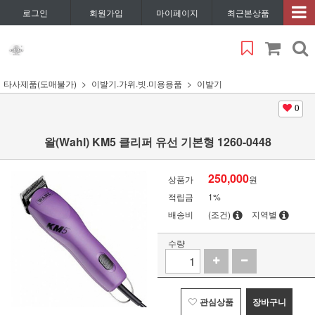
로그인
회원가입
마이페이지
최근본상품
타사제품(도매불가)
이발기.가위.빗.미용용품
이발기
0
왈(Wahl) KM5 클리퍼 유선 기본형 1260-0448
250,000
상품가
원
적립금
1%
배송비
(조건)
지역별
수량
관심상품
장바구니