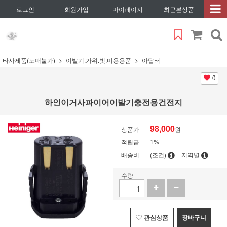
로그인
회원가입
마이페이지
최근본상품
타사제품(도매불가)
이발기.가위.빗.미용용품
아답터
0
하인이거사파이어이발기충전용건전지
98,000
상품가
원
적립금
1%
배송비
(조건)
지역별
수량
관심상품
장바구니