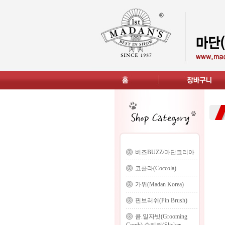
버즈BUZZ/마단코리아
코콜라(Coccola)
가위(Madan Korea)
핀브러쉬(Pin Brush)
콤.일자빗(Grooming