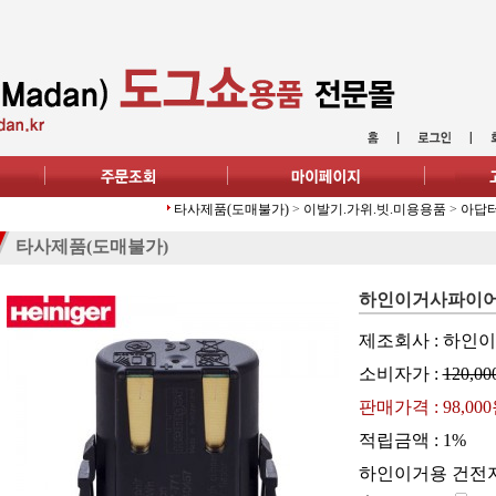
타사제품(도매불가)
>
이발기.가위.빗.미용용품
>
아답
타사제품(도매불가)
하인이거사파이
제조회사 : 하인
소비자가 :
120,00
판매가격 :
98,00
적립금액 :
1%
하인이거용 건전