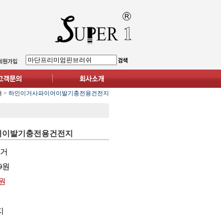
터
>
하인이거사파이어이발기충전용건전지
어이발기충전용건전지
이거
0
원
0원
지