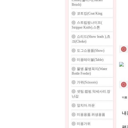
Comb).슬리커(Slicker
Brush)
코트킹(Coat King
스트립핑나이프(
Stripper Knife).스톤
쇼리드(Show leads ),쵸
크(Choke)
도그쇼용품(Show)
미용테이블(Table)
물병.물병꼭지(Water
Bottle Feeder)
가위(Scissors)
셋팅.랩핑.악세사리.장
난감
이름 
앞치마.까운
내용
미용용품.위생용품
미용가위
평