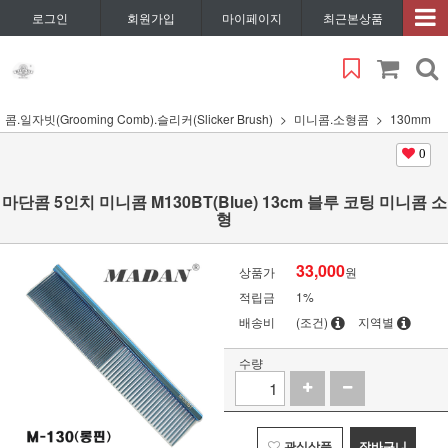
로그인
회원가입
마이페이지
최근본상품
콤.일자빗(Grooming Comb).슬리커(Slicker Brush)
미니콤.소형콤
130mm
0
마단콤 5인치 미니콤 M130BT(Blue) 13cm 블루 코팅 미니콤 소
형
33,000
상품가
원
적립금
1%
배송비
(조건)
지역별
수량
관심상품
장바구니