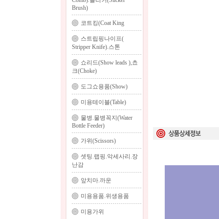
Comb).슬리커(Slicker
Brush)
코트킹(Coat King
스트립핑나이프(
Stripper Knife).스톤
쇼리드(Show leads ),쵸
크(Choke)
도그쇼용품(Show)
미용테이블(Table)
물병.물병꼭지(Water
Bottle Feeder)
가위(Scissors)
셋팅.랩핑.악세사리.장
난감
앞치마.까운
미용용품.위생용품
미용가위