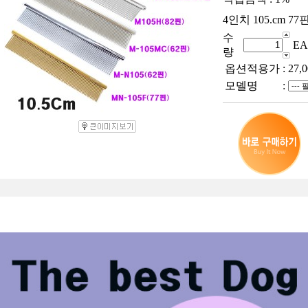
4인치 105.cm 7
수
EA
량
옵션적용가
:
27,0
모델명
: