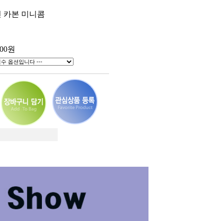
7핀 카본 미니콤
00
원