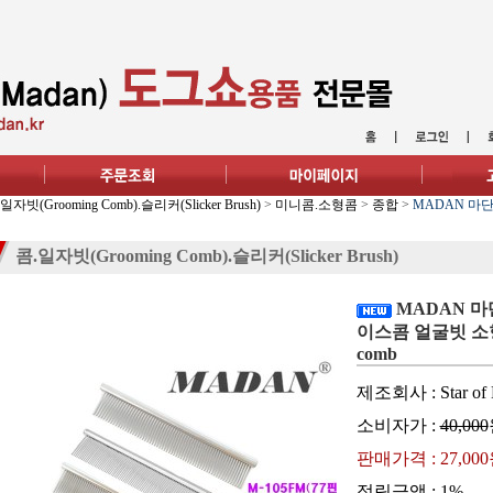
일자빗(Grooming Comb).슬리커(Slicker Brush)
>
미니콤.소형콤
>
종합
>
MADAN 마단
콤.일자빗(Grooming Comb).슬리커(Slicker Brush)
MADAN 마단
이스콤 얼굴빗 소형견빗
comb
제조회사 : Star of 
소비자가 :
40,000
판매가격 :
27,00
적립금액 :
1%