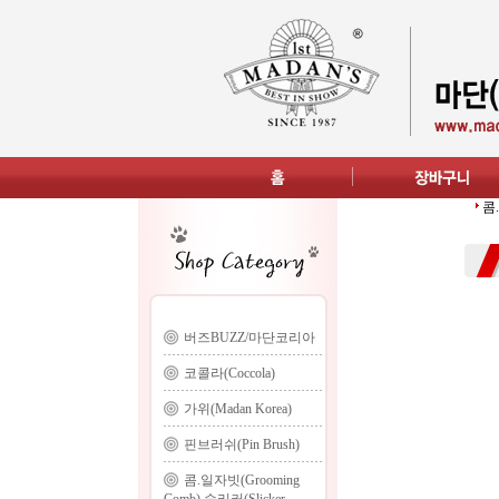
콤.
버즈BUZZ/마단코리아
코콜라(Coccola)
가위(Madan Korea)
핀브러쉬(Pin Brush)
콤.일자빗(Grooming