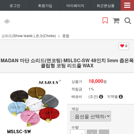
로그인
회원가입
마이페이지
최근본상품
쇼리드(Show leads ),쵸크(Choke)
종합
0
MADAN 마단 쇼리드(면코팅) MSLSC-SW 48인치 5mm 좁은폭
클립형 코팅 리드줄 WAX
18,000
상품가
원
적립금
1%
배송비
(조건)
지역별
색상
수량