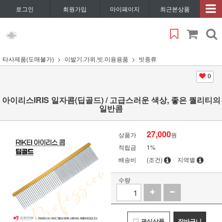
로그인
회원가입
마이페이지
최근본상품
타사제품(도매불가)
이발기.가위.빗.미용용품
빗종류
0
아이리스IRIS 일자콤(딥골드) / 고급스러운 색상, 좋은 퀄리티의
일반콤
27,000
상품가
원
적립금
1%
배송비
(조건)
지역별
수량
관심상품
장바구니