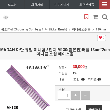
로그인
회원가입
마이페이지
최근본상품
콤.일자빗(Grooming Comb).슬리커(Slicker Brush)
미니콤.소형콤
130mm
0
MADAN 마단 듀얼 미니콤 5인치 M130(짧은핀)퍼플 13cm*2cm
미니콤 소형 페이스콤
30,000
상품가
원
적립금
1%
배송비
(조건)
지역별
수량
관심상품
장바구니