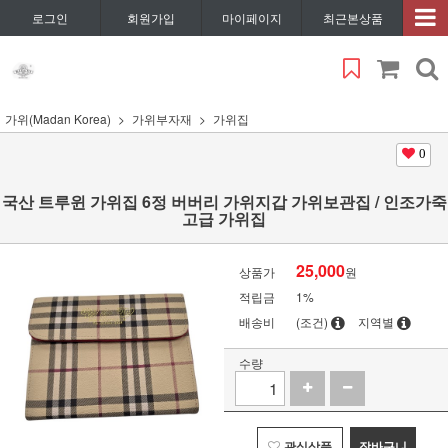
로그인
회원가입
마이페이지
최근본상품
가위(Madan Korea)
가위부자재
가위집
0
국산 트루윈 가위집 6정 버버리 가위지갑 가위보관집 / 인조가죽
고급 가위집
25,000
상품가
원
적립금
1%
배송비
(조건)
지역별
수량
관심상품
장바구니