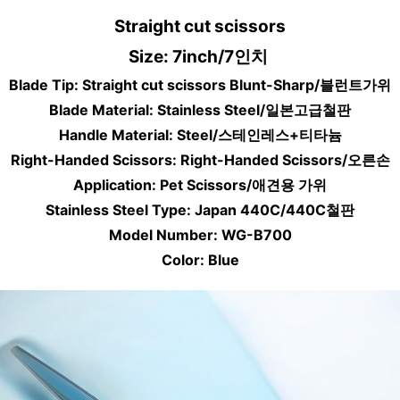
Straight cut scissors
Size: 7inch/7인치 
Blade Tip: Straight cut scissors Blunt-Sharp/블런트가위
Blade Material: Stainless Steel/일본고급철판
Handle Material: Steel/스테인레스+티타늄
Right-Handed Scissors: Right-Handed Scissors/오른손
Application: Pet Scissors/애견용 가위
Stainless Steel Type: Japan 440C/440C철판
Model Number: WG-B700
Color: Blue