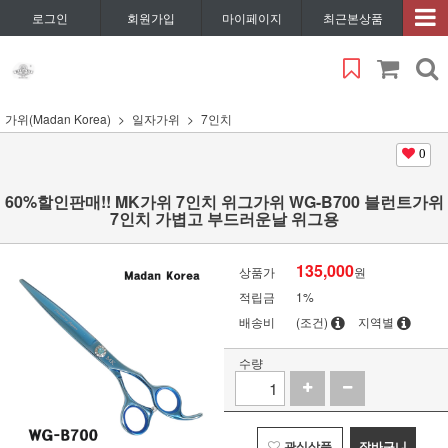
로그인
회원가입
마이페이지
최근본상품
가위(Madan Korea)
일자가위
7인치
0
60%할인판매!! MK가위 7인치 위그가위 WG-B700 블런트가위
7인치 가볍고 부드러운날 위그용
135,000
상품가
원
적립금
1%
배송비
(조건)
지역별
수량
관심상품
장바구니