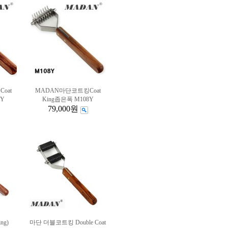
oat
MADAN마단코트킹Coat
0Y
King좁은폭 M108Y
79,000원
ng)
마단 더블코트킹 Double Coat