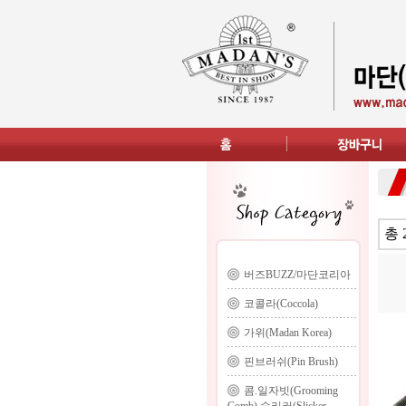
총 
버즈BUZZ/마단코리아
코콜라(Coccola)
가위(Madan Korea)
핀브러쉬(Pin Brush)
콤.일자빗(Grooming