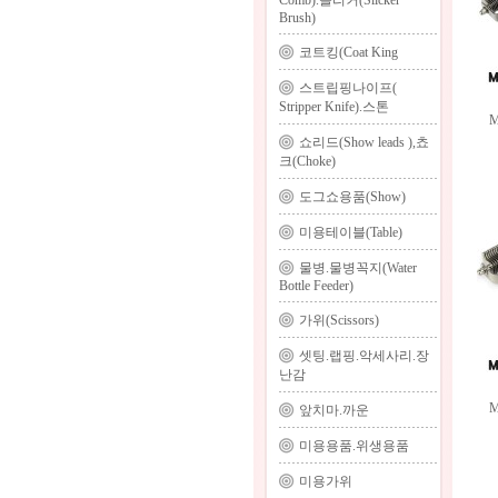
Comb).슬리커(Slicker
Brush)
코트킹(Coat King
스트립핑나이프(
Stripper Knife).스톤
쇼리드(Show leads ),쵸
크(Choke)
도그쇼용품(Show)
미용테이블(Table)
물병.물병꼭지(Water
Bottle Feeder)
가위(Scissors)
셋팅.랩핑.악세사리.장
난감
앞치마.까운
미용용품.위생용품
미용가위