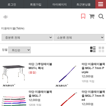
로그인
회원가입
마이페이지
최근본상품
미용테이블(Table)
정렬
마단 그루밍테이블
마단 미용테이블목
MGT-L 특대
줄 MGL-7 7mm P
urple
(품절)
12,000원
120원 적립
마단 미용테이블목
마단 미용테이블목
줄 MGL-7
줄 MGL-7 7mm R
ed
12,000원
12,000원
120원 적립