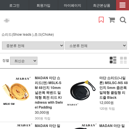
로그인
회원가입
마이페이지
최근본상품
쇼리드(Show leads ),쵸크(Choke)
정렬
MADAN 마단 쇼
마단 쇼리드(나일
리드(면) MSLK-S
론) MSLSC-NS 48
M 48인치 10mm
인치 5mm 좁은폭
넓은폭 목밴드 일
일체형 클립형 리
체형 회전 리드 Ki
드줄 Black
ndness with Swiv
12,000원
el Padding
120원 적립
30,000원
300원 적립
MADAN 마단 일
MADAN 마단 일