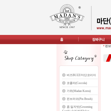
핀브러
버즈BUZZ/마단코리아
코콜라(Coccola)
가위(Madan Korea)
핀브러쉬(Pin Brush)
콤.일자빗(Grooming