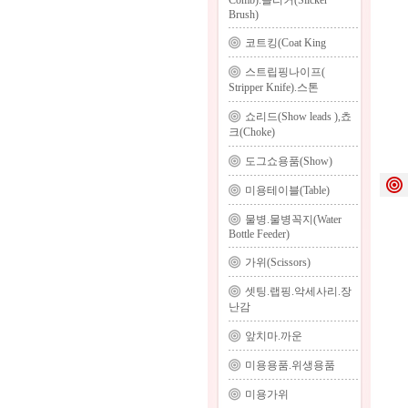
Comb).슬리커(Slicker
Brush)
코트킹(Coat King
스트립핑나이프(
Stripper Knife).스톤
쇼리드(Show leads ),쵸
크(Choke)
도그쇼용품(Show)
미용테이블(Table)
물병.물병꼭지(Water
Bottle Feeder)
가위(Scissors)
셋팅.랩핑.악세사리.장
난감
앞치마.까운
미용용품.위생용품
미용가위