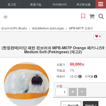
로그인
회원가입
마이페이지
최근본상품
핀브러쉬(Pin Brush)
패턴(Medium size/Large)
MPB-M07P 오렌지
0
(한정판매)마단 패턴 핀브러쉬 MPB-M07P Orange 패키니즈9
Medium Soft (Pekingese) (재고2)
60,000
상품가
원
적립금
1%
배송비
(조건)
지역별
수량
관심상품
장바구니